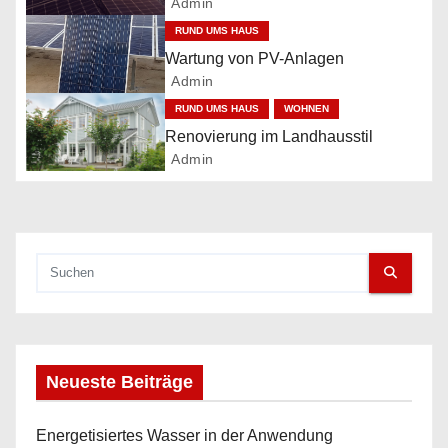
Admin
a
RUND UMS HAUS
v
Wartung von PV-Anlagen
Admin
i
RUND UMS HAUS
WOHNEN
g
Renovierung im Landhausstil
Admin
a
t
i
o
n
Neueste Beiträge
Energetisiertes Wasser in der Anwendung