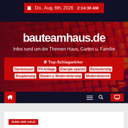
Z
Do.. Aug. 6th, 2026
2:14:32 AM
u
m
I
bauteamhaus.de
n
h
Infos rund um die Themen Haus, Garten u. Familie
a
l
Top-Schlagwörter
t
Gartenzaun
PV-Anlage
Energie sparen
Renovierung
s
Bauplanung
Bauen u. Modernisierung
Modernisieren
p
r
i
n
g
RUND UMS HAUS
e