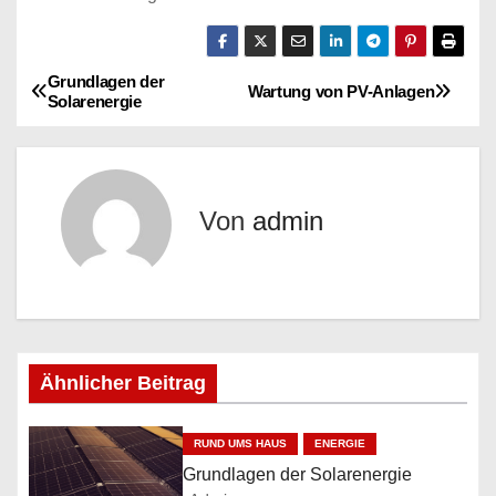
Grundlagen der
B
Wartung von PV-Anlagen
Solarenergie
e
i
Von
admin
t
r
a
g
Ähnlicher Beitrag
s
RUND UMS HAUS
ENERGIE
n
Grundlagen der Solarenergie