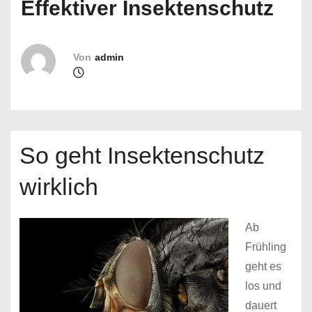
Effektiver Insektenschutz
n
Von
admin
So geht Insektenschutz
wirklich
Ab
Frühling
geht es
los und
dauert