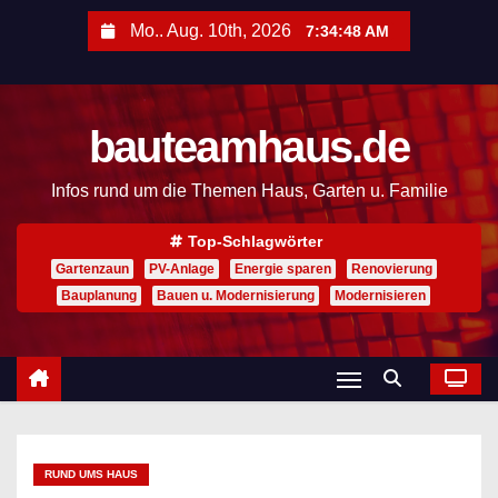
Z
Mo.. Aug. 10th, 2026
7:34:49 AM
u
m
I
bauteamhaus.de
n
h
Infos rund um die Themen Haus, Garten u. Familie
a
l
Top-Schlagwörter
t
Gartenzaun
PV-Anlage
Energie sparen
Renovierung
s
Bauplanung
Bauen u. Modernisierung
Modernisieren
p
r
i
n
g
RUND UMS HAUS
e