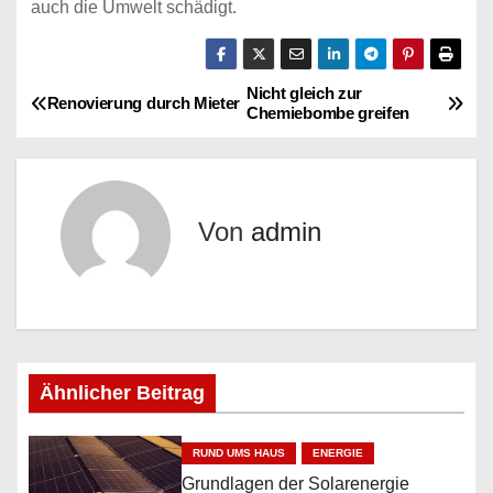
auch die Umwelt schädigt.
Nicht gleich zur
B
Renovierung durch Mieter
Chemiebombe greifen
e
i
Von
admin
t
r
a
g
Ähnlicher Beitrag
s
RUND UMS HAUS
ENERGIE
n
Grundlagen der Solarenergie